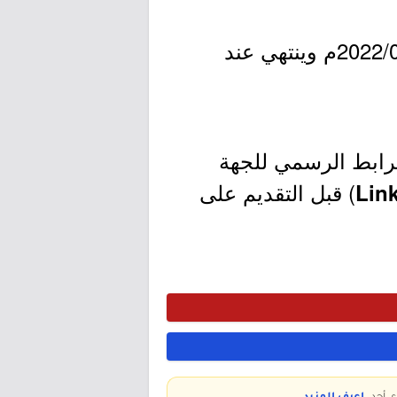
- التقديم مُتاح الآن بدأ اليوم الخميس بتاريخ 1443/07/16هـ الموافق 2022/02/17م وينتهي عند
لرابط الرسمي للجهة
) قبل التقديم على