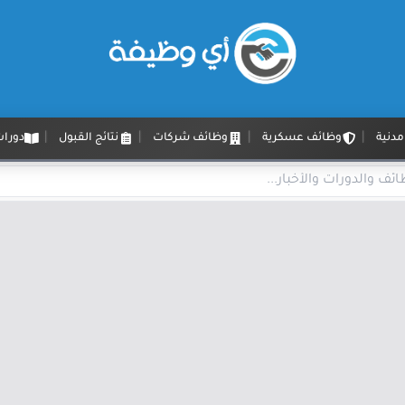
دنية
وظائف عسكرية
وظائف شركات
نتائج القبول
دورات