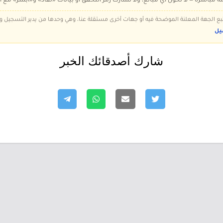
ة مباشرة — لا تُحوّل أي مبالغ، ولا تُشارك رمز التحقق أو بيانات «نفاذ» و«أبشر» مع أ
 تتبع الجهة المعلنة الموضحة فيه أو جهات أخرى مستقلة عنا، وهي وحدها من يدير التسجيل
يل
شارك أصدقائك الخبر