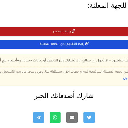
لجهة المعلنة:
رابط المصدر
رابط التقديم لدى الجهة المعلنة
ة مباشرة — لا تُحوّل أي مبالغ، ولا تُشارك رمز التحقق أو بيانات «نفاذ» و«أبشر» مع أ
 تتبع الجهة المعلنة الموضحة فيه أو جهات أخرى مستقلة عنا، وهي وحدها من يدير التسجيل
يل
شارك أصدقائك الخبر