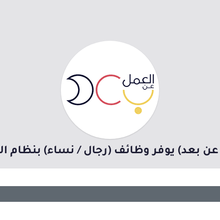
عن بعد) يوفر وظائف (رجال / نساء) بنظام ال