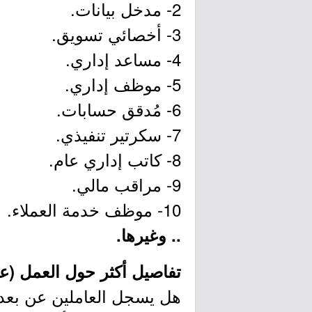
2- مدخل بيانات.
3- أخصائي تسويق.
4- مساعد إداري.
5- موظف إداري.
6- مُدقق حسابات.
7- سكرتير تنفيذي.
8- كاتب إداري عام.
9- مراقب مالي.
10- موظف خدمة العملاء.
.. وغيرها.
تفاصيل أكثر حول العمل (عن
هل يسجل العاملين عن بعد ف