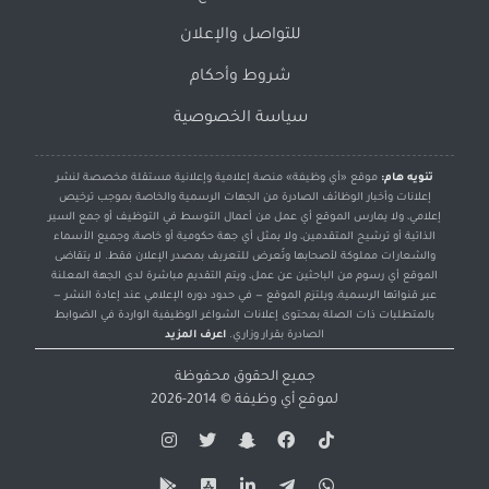
للتواصل والإعلان
شروط وأحكام
سياسة الخصوصية
تنويه هام:
موقع «أي وظيفة» منصة إعلامية وإعلانية مستقلة مخصصة لنشر
إعلانات وأخبار الوظائف الصادرة من الجهات الرسمية والخاصة بموجب ترخيص
إعلامي، ولا يمارس الموقع أي عمل من أعمال التوسط في التوظيف أو جمع السير
الذاتية أو ترشيح المتقدمين، ولا يمثل أي جهة حكومية أو خاصة، وجميع الأسماء
والشعارات مملوكة لأصحابها وتُعرض للتعريف بمصدر الإعلان فقط. لا يتقاضى
الموقع أي رسوم من الباحثين عن عمل، ويتم التقديم مباشرة لدى الجهة المعلنة
عبر قنواتها الرسمية، ويلتزم الموقع — في حدود دوره الإعلامي عند إعادة النشر —
بالمتطلبات ذات الصلة بمحتوى إعلانات الشواغر الوظيفية الواردة في الضوابط
الصادرة بقرار وزاري.
اعرف المزيد
جميع الحقوق محفوظة
لموقع
أي وظيفة
© 2014-2026