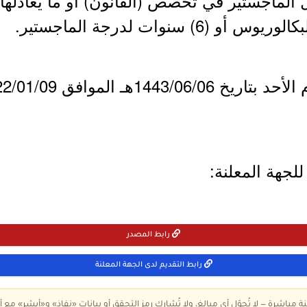
 الماجستير في تخصص (القانون) أو ما يعادلها.
لجهة المعلنة:
رابط المصدر
رابط التقديم لدى الجهة المعلنة
ة مباشرة — لا تُحوّل أي مبالغ، ولا تُشارك رمز التحقق أو بيانات «نفاذ» و«أبشر» مع أ