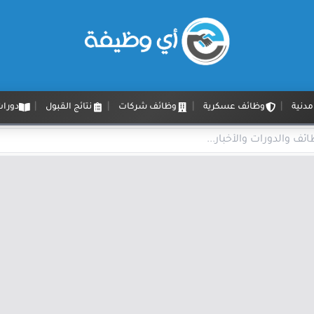
دنية
وظائف عسكرية
وظائف شركات
نتائج القبول
دورات