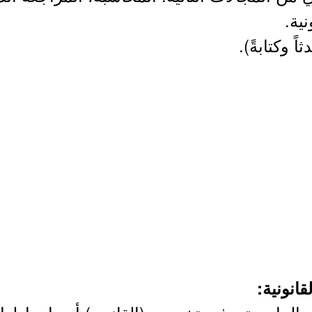
نية.
اً وكتابةً).