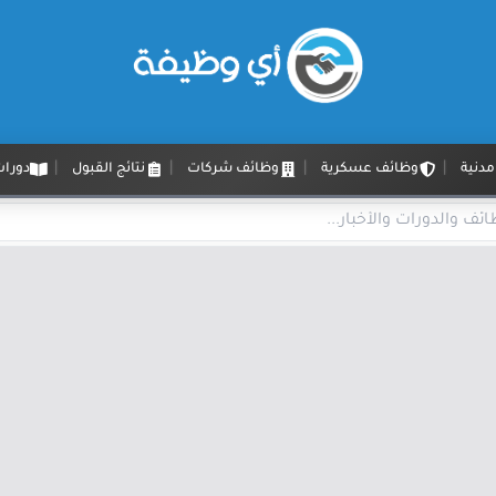
دنية
وظائف عسكرية
وظائف شركات
نتائج القبول
دورات