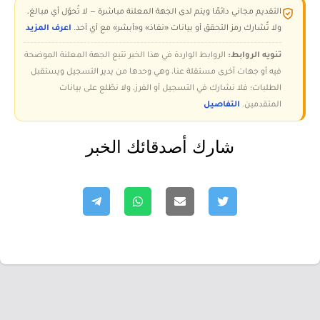
التقديم مجاني دائمًا ويتم لدى الجهة المعلنة مباشرة — لا تُحوّل أي مبالغ،
ولا تُشارك رمز التحقق أو بيانات «نفاذ» و«أبشر» مع أي أحد.
اعرف المزيد
تنويه الروابط:
الروابط الواردة في هذا الخبر تتبع الجهة المعلنة الموضحة
فيه أو جهات أخرى مستقلة عنا، وهي وحدها من يدير التسجيل ويستقبل
الطلبات؛ فلا نشارك في التسجيل أو الفرز، ولا نطّلع على بيانات
المتقدمين.
التفاصيل
شارك أصدقائك الخبر