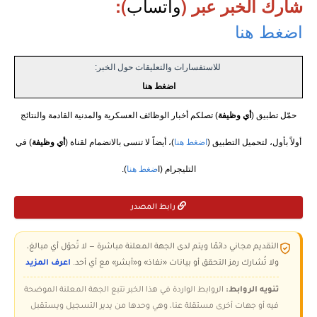
واتساب
شارك الخبر عبر (
):
اضغط هنا
للاستفسارات والتعليقات حول الخبر:
اضغط هنا
حمّل تطبيق (
أي وظيفة
) تصلكم أخبار الوظائف العسكرية والمدنية القادمة والنتائج
أولاً بأول، لتحميل التطبيق (
اضغط هنا
)، أيضاً لا تنسى بالانضمام لقناة (
أي وظيفة
) في
التليجرام (ا
ضغط هنا
).
رابط المصدر
التقديم مجاني دائمًا ويتم لدى الجهة المعلنة مباشرة — لا تُحوّل أي مبالغ،
ولا تُشارك رمز التحقق أو بيانات «نفاذ» و«أبشر» مع أي أحد.
اعرف المزيد
تنويه الروابط:
الروابط الواردة في هذا الخبر تتبع الجهة المعلنة الموضحة
فيه أو جهات أخرى مستقلة عنا، وهي وحدها من يدير التسجيل ويستقبل