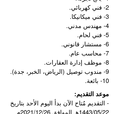
2- فني كهربائي.
3- فني ميكانيكا.
4- مهندس مدني.
5- فني لحام.
6- مستشار قانوني.
7- محاسب عام.
8- موظف إدارة العقارات.
9- مندوب توصيل (الرياض، الخبر، جدة).
10- بائعة.
موعد التقديم:
- التقديم مُتاح الآن بدأ اليوم الأحد بتاريخ
1443/05/22هـ الموافق 2021/12/26م