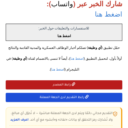
واتساب
شارك الخبر عبر (
):
اضغط هنا
للاستفسارات والتعليقات حول الخبر:
اضغط هنا
حمّل تطبيق (
أي وظيفة
) تصلكم أخبار الوظائف العسكرية والمدنية القادمة والنتائج
أولاً بأول، لتحميل التطبيق (
اضغط هنا
)، أيضاً لا تنسى بالانضمام لقناة (
أي وظيفة
) في
التليجرام (ا
ضغط هنا
).
رابط المصدر
رابط التقديم لدى الجهة المعلنة
التقديم مجاني دائمًا ويتم لدى الجهة المعلنة مباشرة — لا تُحوّل أي مبالغ،
ولا تُشارك رمز التحقق أو بيانات «نفاذ» و«أبشر» مع أي أحد.
اعرف المزيد