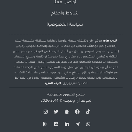
تواصل معنا
شروط وأحكام
سياسة الخصوصية
تنويه هام:
موقع «أي وظيفة» منصة إعلامية وإعلانية مستقلة مخصصة لنشر
إعلانات وأخبار الوظائف الصادرة من الجهات الرسمية والخاصة بموجب ترخيص
إعلامي، ولا يمارس الموقع أي عمل من أعمال التوسط في التوظيف أو جمع السير
الذاتية أو ترشيح المتقدمين، ولا يمثل أي جهة حكومية أو خاصة، وجميع الأسماء
والشعارات مملوكة لأصحابها وتُعرض للتعريف بمصدر الإعلان فقط. لا يتقاضى
الموقع أي رسوم من الباحثين عن عمل، ويتم التقديم مباشرة لدى الجهة المعلنة
عبر قنواتها الرسمية، ويلتزم الموقع — في حدود دوره الإعلامي عند إعادة النشر —
بالمتطلبات ذات الصلة بمحتوى إعلانات الشواغر الوظيفية الواردة في الضوابط
الصادرة بقرار وزاري.
اعرف المزيد
جميع الحقوق محفوظة
لموقع
أي وظيفة
© 2014-2026