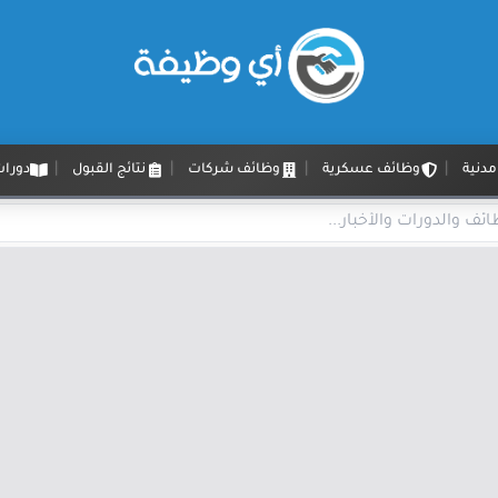
دنية
وظائف عسكرية
وظائف شركات
نتائج القبول
دورات