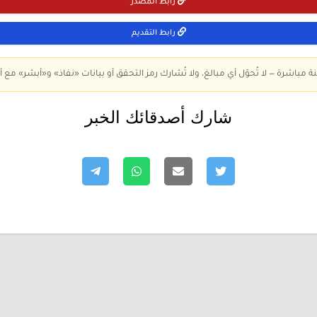
رابط المصدر
رابط التقديم
ة مباشرة — لا تُحوّل أي مبالغ، ولا تُشارك رمز التحقق أو بيانات «نفاذ» و«أبشر» مع أ
شارك أصدقائك الخبر