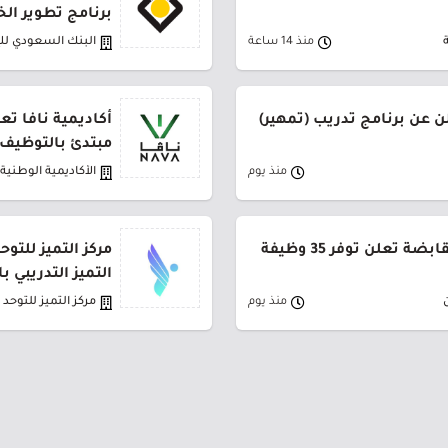
برنامج تطوير الخريج
منذ 14 ساعة
البنك السعودي لل
ن عن برنامج تدريب (تمهير)
أكاديمية نافا تع
مبتدئ بالتوظيف
منذ يوم
الأكاديمية الوطنية
شركة كاتريون للتموين القابضة تعلن توفر 35 وظيفة
مركز التميز للتو
التميز التدريبي ب
منذ يوم
مركز التميز للتوحد