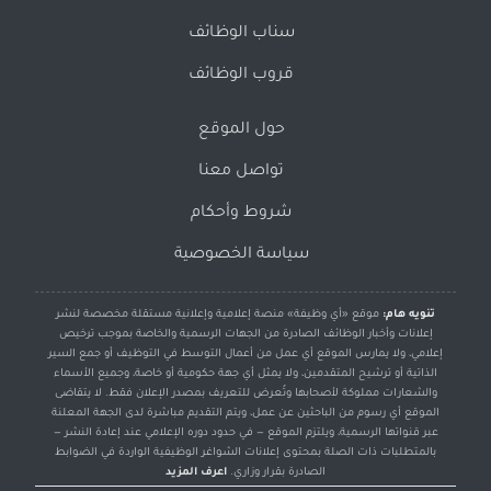
سناب الوظائف
قروب الوظائف
حول الموقع
تواصل معنا
شروط وأحكام
سياسة الخصوصية
تنويه هام:
موقع «أي وظيفة» منصة إعلامية وإعلانية مستقلة مخصصة لنشر
إعلانات وأخبار الوظائف الصادرة من الجهات الرسمية والخاصة بموجب ترخيص
إعلامي، ولا يمارس الموقع أي عمل من أعمال التوسط في التوظيف أو جمع السير
الذاتية أو ترشيح المتقدمين، ولا يمثل أي جهة حكومية أو خاصة، وجميع الأسماء
والشعارات مملوكة لأصحابها وتُعرض للتعريف بمصدر الإعلان فقط. لا يتقاضى
الموقع أي رسوم من الباحثين عن عمل، ويتم التقديم مباشرة لدى الجهة المعلنة
عبر قنواتها الرسمية، ويلتزم الموقع — في حدود دوره الإعلامي عند إعادة النشر —
بالمتطلبات ذات الصلة بمحتوى إعلانات الشواغر الوظيفية الواردة في الضوابط
الصادرة بقرار وزاري.
اعرف المزيد