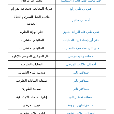
فني مختبر طبي العناية التنفسية
مختبر غازات الدم
فيزيائي طبي رابع
فيزياء المعالجة الاشعاعية للأورام
بنك دم الحبل السري و الخلايا
أخصائي مختبر
الجذعية
تقني طبي علم الوراثة الخلوي
علم الوراثة الخلوية
فني أول إمداد غرف العمليات
المالية والمشتريات
فني ثاني امداد غرف العمليات
المالية والمشتريات
مساعد رعاية مرضى
النقل المركزي للمرضى- الإدارة
أخصائي علاقات المرضى
العيادات الخارجية
صيدلاني ثاني
صيدلية البرج الشمالي
صيدلاني ثاني
صيدلية العيادات الخارجية
صيدلاني ثاني
صيدلية الطوارئ
مساعد تحضير ثاني
إدارة الخدمات الاجتماعية
منسق تطوير الجودة
قبول المرضى
أخصائي العلاج بالأشعة
إدارة العلاج الإشعاعي