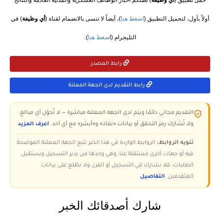
حمّل تطبيق (
أي وظيفة
) تصلكم أخبار الوظائف العسكرية والمدنية القادمة والنتائج
أولاً بأول، لتحميل التطبيق (
اضغط هنا
)، أيضاً لا تنسى بالانضمام لقناة (
أي وظيفة
) في
التليجرام (ا
ضغط هنا
).
رابط المصدر
رابط التقديم لدى الجهة المعلنة
التقديم مجاني دائمًا ويتم لدى الجهة المعلنة مباشرة — لا تُحوّل أي مبالغ،
ولا تُشارك رمز التحقق أو بيانات «نفاذ» و«أبشر» مع أي أحد.
اعرف المزيد
تنويه الروابط:
الروابط الواردة في هذا الخبر تتبع الجهة المعلنة الموضحة
فيه أو جهات أخرى مستقلة عنا، وهي وحدها من يدير التسجيل ويستقبل
الطلبات؛ فلا نشارك في التسجيل أو الفرز، ولا نطّلع على بيانات
المتقدمين.
التفاصيل
شارك أصدقائك الخبر