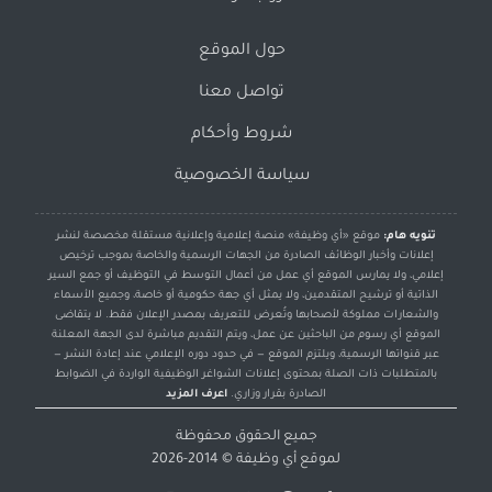
حول الموقع
تواصل معنا
شروط وأحكام
سياسة الخصوصية
تنويه هام:
موقع «أي وظيفة» منصة إعلامية وإعلانية مستقلة مخصصة لنشر
إعلانات وأخبار الوظائف الصادرة من الجهات الرسمية والخاصة بموجب ترخيص
إعلامي، ولا يمارس الموقع أي عمل من أعمال التوسط في التوظيف أو جمع السير
الذاتية أو ترشيح المتقدمين، ولا يمثل أي جهة حكومية أو خاصة، وجميع الأسماء
والشعارات مملوكة لأصحابها وتُعرض للتعريف بمصدر الإعلان فقط. لا يتقاضى
الموقع أي رسوم من الباحثين عن عمل، ويتم التقديم مباشرة لدى الجهة المعلنة
عبر قنواتها الرسمية، ويلتزم الموقع — في حدود دوره الإعلامي عند إعادة النشر —
بالمتطلبات ذات الصلة بمحتوى إعلانات الشواغر الوظيفية الواردة في الضوابط
الصادرة بقرار وزاري.
اعرف المزيد
جميع الحقوق محفوظة
لموقع
أي وظيفة
© 2014-2026