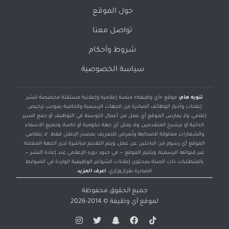
حول الموقع
تواصل معنا
شروط وأحكام
سياسة الخصوصية
تنويه هام:
موقع «أي وظيفة» منصة إعلامية وإعلانية مستقلة مخصصة لنشر
إعلانات وأخبار الوظائف الصادرة من الجهات الرسمية والخاصة بموجب ترخيص
إعلامي، ولا يمارس الموقع أي عمل من أعمال التوسط في التوظيف أو جمع السير
الذاتية أو ترشيح المتقدمين، ولا يمثل أي جهة حكومية أو خاصة، وجميع الأسماء
والشعارات مملوكة لأصحابها وتُعرض للتعريف بمصدر الإعلان فقط. لا يتقاضى
الموقع أي رسوم من الباحثين عن عمل، ويتم التقديم مباشرة لدى الجهة المعلنة
عبر قنواتها الرسمية، ويلتزم الموقع — في حدود دوره الإعلامي عند إعادة النشر —
بالمتطلبات ذات الصلة بمحتوى إعلانات الشواغر الوظيفية الواردة في الضوابط
الصادرة بقرار وزاري.
اعرف المزيد
جميع الحقوق محفوظة
لموقع
أي وظيفة
© 2014-2026