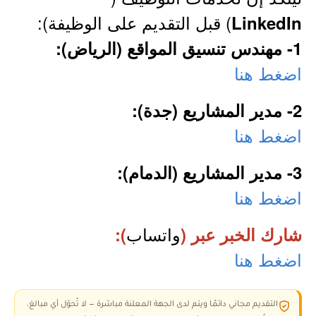
) قبل التقديم على الوظيفة):
LinkedIn
1- مهندس تنسيق المواقع (الرياض):
اضغط هنا
2- مدير المشاريع (جدة):
اضغط هنا
3- مدير المشاريع (الدمام):
اضغط هنا
واتساب
شارك الخبر عبر (
):
اضغط هنا
التقديم مجاني دائمًا ويتم لدى الجهة المعلنة مباشرة — لا تُحوّل أي مبالغ،