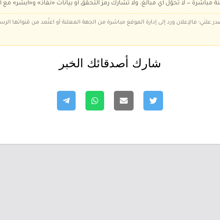
ة مباشرة — لا تُحوّل أي مبالغ، ولا تُشارك رمز التحقق أو بيانات «نفاذ» و«أبشر» مع أ
در علني؛ فالإعلان ورد إلى إدارة الموقع مباشرة من الجهة المعلنة أو اعتُمد من قنواتها الر
شارك أصدقائك الخبر