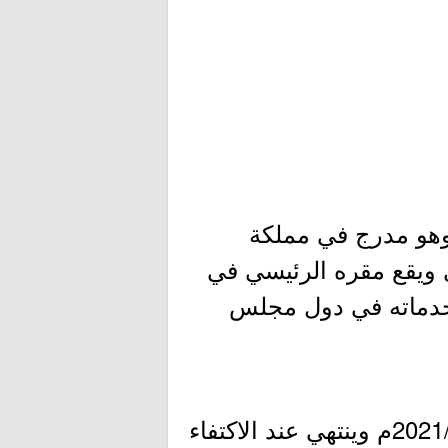
النفطية الأولى وهو مدرج في مملكة
ويقع مقره الرئيسي في
م خدماته في دول مجلس
- التقديم مُتاح الآن بدأ اليوم الأربعاء بتاريخ 1443/04/26هـ الموافق 2021/12/01م وينتهي عند الاكتفاء