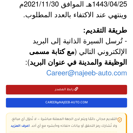
1443/04/25هـ الموافق 2021/11/30م
وينتهي عند الاكتفاء بالعدد المطلوب.
طريقة التقديم:
- تُرسل السيرة الذاتية إلى البريد
الإلكتروني التالي (
مع كتابة مسمى
):
الوظيفة والمدينة في عنوان البريد
Career@najeeb-auto.com
رابط المصدر
CAREER@NAJEEB-AUTO.COM
التقديم مجاني دائمًا ويتم لدى الجهة المعلنة مباشرة — لا تُحوّل أي مبالغ،
ولا تُشارك رمز التحقق أو بيانات «نفاذ» و«أبشر» مع أي أحد.
اعرف المزيد