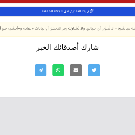
رابط التقديم لدى الجهة المعلنة
ة مباشرة — لا تُحوّل أي مبالغ، ولا تُشارك رمز التحقق أو بيانات «نفاذ» و«أبشر» مع أ
شارك أصدقائك الخبر