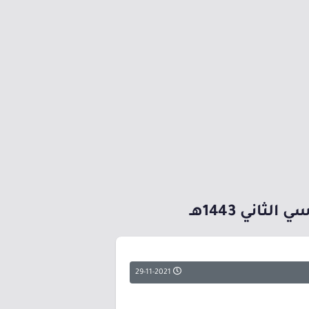
اني 1443هـ
29-11-2021