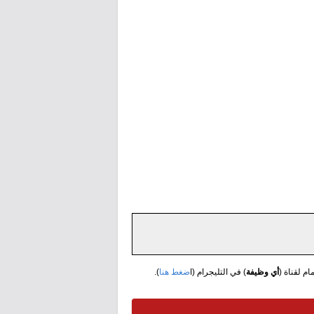
مام لقناة (
أي وظيفة
) في التليجرام (ا
ضغط هنا
).