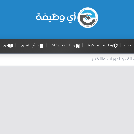
دنية
وظائف عسكرية
وظائف شركات
نتائج القبول
دورات