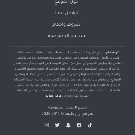
حول الموقع
تواصل معنا
شروط وأحكام
سياسة الخصوصية
تنويه هام:
موقع «أي وظيفة» منصة إعلامية وإعلانية مستقلة مخصصة لنشر
إعلانات وأخبار الوظائف الصادرة من الجهات الرسمية والخاصة بموجب ترخيص
إعلامي، ولا يمارس الموقع أي عمل من أعمال التوسط في التوظيف أو جمع السير
الذاتية أو ترشيح المتقدمين، ولا يمثل أي جهة حكومية أو خاصة، وجميع الأسماء
والشعارات مملوكة لأصحابها وتُعرض للتعريف بمصدر الإعلان فقط. لا يتقاضى
الموقع أي رسوم من الباحثين عن عمل، ويتم التقديم مباشرة لدى الجهة المعلنة
عبر قنواتها الرسمية، ويلتزم الموقع — في حدود دوره الإعلامي عند إعادة النشر —
بالمتطلبات ذات الصلة بمحتوى إعلانات الشواغر الوظيفية الواردة في الضوابط
الصادرة بقرار وزاري.
اعرف المزيد
جميع الحقوق محفوظة
لموقع
أي وظيفة
© 2014-2026