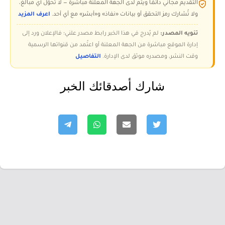
التقديم مجاني دائمًا ويتم لدى الجهة المعلنة مباشرة — لا تُحوّل أي مبالغ،
ولا تُشارك رمز التحقق أو بيانات «نفاذ» و«أبشر» مع أي أحد.
اعرف المزيد
تنويه المصدر:
لم يُدرج في هذا الخبر رابط مصدر علني؛ فالإعلان ورد إلى
إدارة الموقع مباشرة من الجهة المعلنة أو اعتُمد من قنواتها الرسمية
وقت النشر، ومصدره موثق لدى الإدارة.
التفاصيل
شارك أصدقائك الخبر