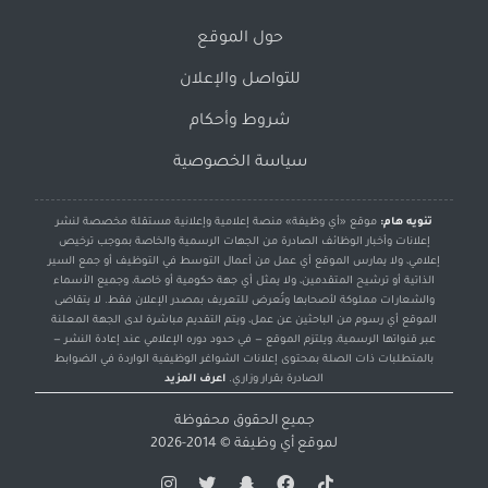
حول الموقع
للتواصل والإعلان
شروط وأحكام
سياسة الخصوصية
تنويه هام:
موقع «أي وظيفة» منصة إعلامية وإعلانية مستقلة مخصصة لنشر
إعلانات وأخبار الوظائف الصادرة من الجهات الرسمية والخاصة بموجب ترخيص
إعلامي، ولا يمارس الموقع أي عمل من أعمال التوسط في التوظيف أو جمع السير
الذاتية أو ترشيح المتقدمين، ولا يمثل أي جهة حكومية أو خاصة، وجميع الأسماء
والشعارات مملوكة لأصحابها وتُعرض للتعريف بمصدر الإعلان فقط. لا يتقاضى
الموقع أي رسوم من الباحثين عن عمل، ويتم التقديم مباشرة لدى الجهة المعلنة
عبر قنواتها الرسمية، ويلتزم الموقع — في حدود دوره الإعلامي عند إعادة النشر —
بالمتطلبات ذات الصلة بمحتوى إعلانات الشواغر الوظيفية الواردة في الضوابط
الصادرة بقرار وزاري.
اعرف المزيد
جميع الحقوق محفوظة
لموقع
أي وظيفة
© 2014-2026