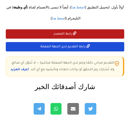
أولاً بأول، لتحميل التطبيق (
اضغط هنا
)، أيضاً لا تنسى بالانضمام لقناة (
أي وظيفة
) في
التليجرام (ا
ضغط هنا
).
رابط المصدر
رابط التقديم لدى الجهة المعلنة
التقديم مجاني دائمًا ويتم لدى الجهة المعلنة مباشرة — لا تُحوّل أي مبالغ،
ولا تُشارك رمز التحقق أو بيانات «نفاذ» و«أبشر» مع أي أحد.
اعرف المزيد
شارك أصدقائك الخبر