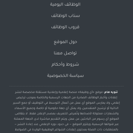
الوظائف اليومية
سناب الوظائف
قروب الوظائف
حول الموقع
تواصل معنا
شروط وأحكام
سياسة الخصوصية
تنويه هام:
موقع «أي وظيفة» منصة إعلامية وإعلانية مستقلة مخصصة لنشر
إعلانات وأخبار الوظائف الصادرة من الجهات الرسمية والخاصة بموجب ترخيص
إعلامي، ولا يمارس الموقع أي عمل من أعمال التوسط في التوظيف أو جمع السير
الذاتية أو ترشيح المتقدمين، ولا يمثل أي جهة حكومية أو خاصة، وجميع الأسماء
والشعارات مملوكة لأصحابها وتُعرض للتعريف بمصدر الإعلان فقط. لا يتقاضى
الموقع أي رسوم من الباحثين عن عمل، ويتم التقديم مباشرة لدى الجهة المعلنة
عبر قنواتها الرسمية، ويلتزم الموقع — في حدود دوره الإعلامي عند إعادة النشر —
بالمتطلبات ذات الصلة بمحتوى إعلانات الشواغر الوظيفية الواردة في الضوابط