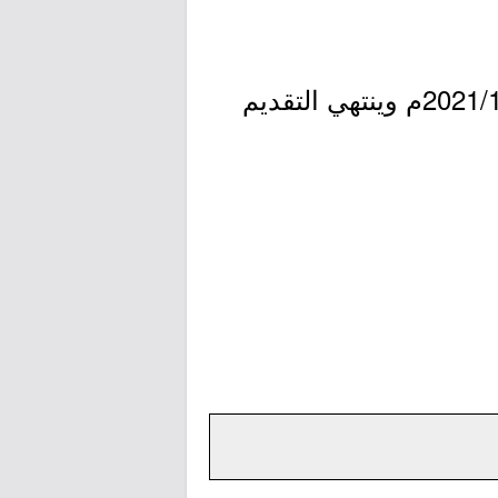
- التقديم مُتاح الآن بدأ اليوم الخميس بتاريخ 1443/03/22هـ الموافق 2021/10/28م وينتهي التقديم