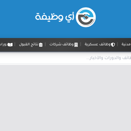
دنية
وظائف عسكرية
وظائف شركات
نتائج القبول
دورات