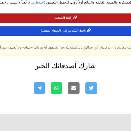
سكرية والمدنية القادمة والنتائج أولاً بأول، لتحميل التطبيق (
اضغط هنا
)، أيضاً لا تنسى بالانض
رابط المصدر
رابط التقديم لدى الجهة المعلنة
ة مباشرة — لا تُحوّل أي مبالغ، ولا تُشارك رمز التحقق أو بيانات «نفاذ» و«أبشر» مع أ
شارك أصدقائك الخبر