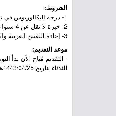
الشروط:
1- درجة البكالوريوس في تخصص مناسب.
2- خبرة لا تقل عن 4 سنوات في مجال ذات صلة.
3- إجادة اللغتين العربية والإنجليزية (تحدثاً وكتابةً).
موعد التقديم:
الثلاثاء بتاريخ 1443/04/25هـ الموافق 2021/11/30م.