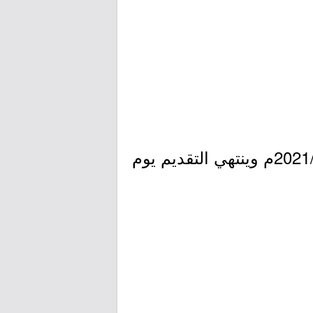
- التقديم مُتاح الآن بدأ اليوم الأربعاء بتاريخ 1443/03/21هـ الموافق 2021/10/27م وينتهي التقديم يوم