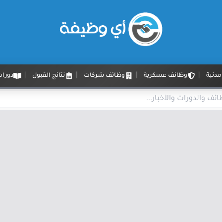
دنية
وظائف عسكرية
وظائف شركات
نتائج القبول
دورات