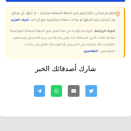
التقديم مجاني دائمًا ويتم لدى الجهة المعلنة مباشرة — لا تُحوّل أي مبالغ،
ولا تُشارك رمز التحقق أو بيانات «نفاذ» و«أبشر» مع أي أحد.
اعرف المزيد
تنويه الروابط:
الروابط الواردة في هذا الخبر تتبع الجهة المعلنة الموضحة
فيه أو جهات أخرى مستقلة عنا، وهي وحدها من يدير التسجيل ويستقبل
الطلبات؛ فلا نشارك في التسجيل أو الفرز، ولا نطّلع على بيانات
المتقدمين.
التفاصيل
شارك أصدقائك الخبر