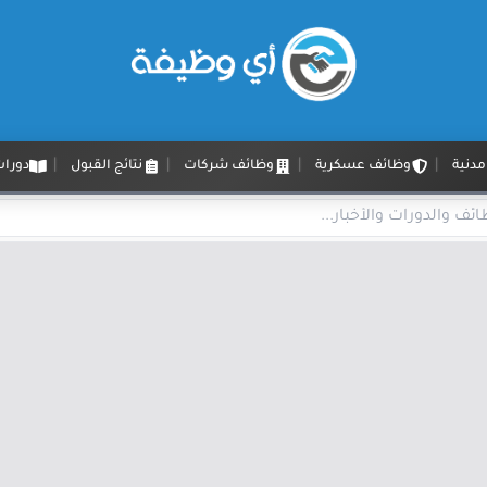
دنية
وظائف عسكرية
وظائف شركات
نتائج القبول
دورات