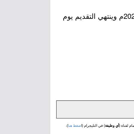
- التقديم مُتاح الآن بدأ اليوم الأحد بتاريخ 1443/03/18هـ الموافق 2021/10/24م وينتهي التقديم يوم
مام لقناة (
أي وظيفة
) في التليجرام (ا
ضغط هنا
).