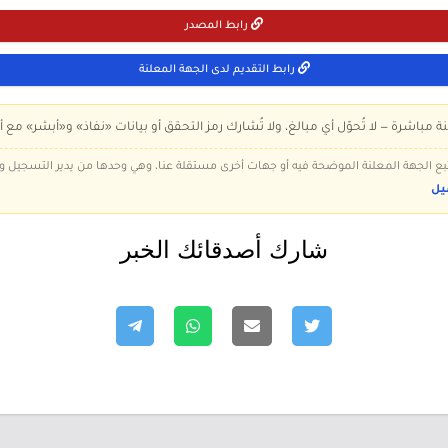
رابط المصدر
رابط التقديم لدى الجهة المعلنة
ة مباشرة — لا تُحوّل أي مبالغ، ولا تُشارك رمز التحقق أو بيانات «نفاذ» و«أبشر» مع أ
 تتبع الجهة المعلنة الموضحة فيه أو جهات أخرى مستقلة عنا، وهي وحدها من يدير التسجيل
يل
شارك أصدقائك الخبر