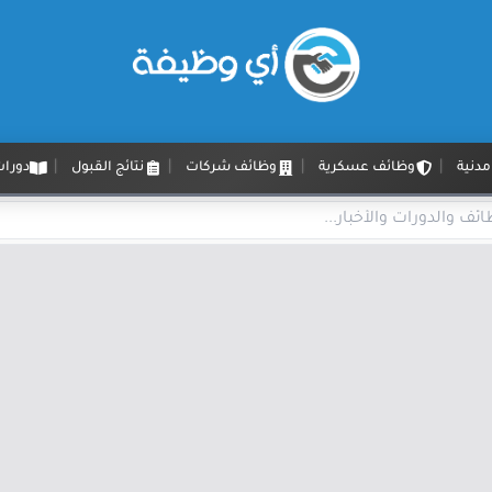
دنية
وظائف عسكرية
وظائف شركات
نتائج القبول
دورات