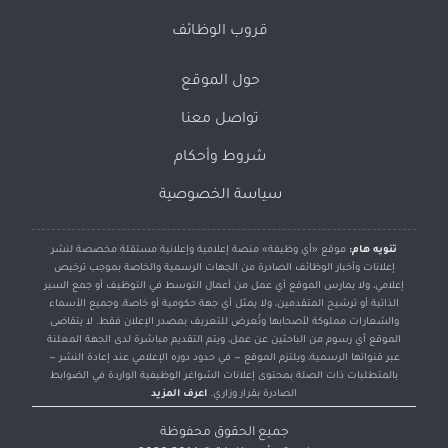
قروب الوظائف
حول الموقع
تواصل معنا
شروط وأحكام
سياسة الخصوصية
تنويه هام:
موقع «أي وظيفة» منصة إعلامية وإعلانية مستقلة مخصصة لنشر
إعلانات وأخبار الوظائف الصادرة من الجهات الرسمية والخاصة بموجب ترخيص
إعلامي، ولا يمارس الموقع أي عمل من أعمال التوسط في التوظيف أو جمع السير
الذاتية أو ترشيح المتقدمين، ولا يمثل أي جهة حكومية أو خاصة، وجميع الأسماء
والشعارات مملوكة لأصحابها وتُعرض للتعريف بمصدر الإعلان فقط. لا يتقاضى
الموقع أي رسوم من الباحثين عن عمل، ويتم التقديم مباشرة لدى الجهة المعلنة
عبر قنواتها الرسمية، ويلتزم الموقع — في حدود دوره الإعلامي عند إعادة النشر —
بالمتطلبات ذات الصلة بمحتوى إعلانات الشواغر الوظيفية الواردة في الضوابط
الصادرة بقرار وزاري.
اعرف المزيد
جميع الحقوق محفوظة