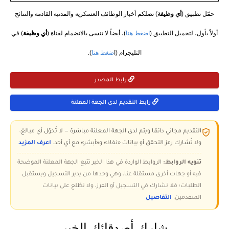
حمّل تطبيق (
أي وظيفة
) تصلكم أخبار الوظائف العسكرية والمدنية القادمة والنتائج
أولاً بأول، لتحميل التطبيق (
اضغط هنا
)، أيضاً لا تنسى بالانضمام لقناة (
أي وظيفة
) في
التليجرام (ا
ضغط هنا
).
رابط المصدر
رابط التقديم لدى الجهة المعلنة
التقديم مجاني دائمًا ويتم لدى الجهة المعلنة مباشرة — لا تُحوّل أي مبالغ،
ولا تُشارك رمز التحقق أو بيانات «نفاذ» و«أبشر» مع أي أحد.
اعرف المزيد
تنويه الروابط:
الروابط الواردة في هذا الخبر تتبع الجهة المعلنة الموضحة
فيه أو جهات أخرى مستقلة عنا، وهي وحدها من يدير التسجيل ويستقبل
الطلبات؛ فلا نشارك في التسجيل أو الفرز، ولا نطّلع على بيانات
المتقدمين.
التفاصيل
شارك أصدقائك الخبر