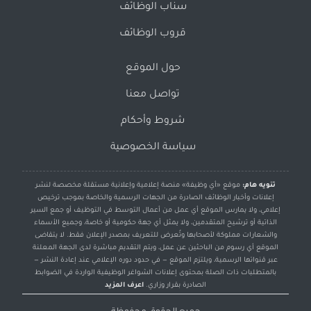
سناب الوظائف
قروب الوظائف
حول الموقع
تواصل معنا
شروط وأحكام
سياسة الخصوصية
تنويه هام:
موقع «أي وظيفة» منصة إعلامية وإعلانية مستقلة مخصصة لنشر
إعلانات وأخبار الوظائف الصادرة من الجهات الرسمية والخاصة بموجب ترخيص
إعلامي، ولا يمارس الموقع أي عمل من أعمال التوسط في التوظيف أو جمع السير
الذاتية أو ترشيح المتقدمين، ولا يمثل أي جهة حكومية أو خاصة، وجميع الأسماء
والشعارات مملوكة لأصحابها وتُعرض للتعريف بمصدر الإعلان فقط. لا يتقاضى
الموقع أي رسوم من الباحثين عن عمل، ويتم التقديم مباشرة لدى الجهة المعلنة
عبر قنواتها الرسمية، ويلتزم الموقع — في حدود دوره الإعلامي عند إعادة النشر —
بالمتطلبات ذات الصلة بمحتوى إعلانات الشواغر الوظيفية الواردة في الضوابط
الصادرة بقرار وزاري.
اعرف المزيد