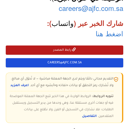
careers@ajfc.com.sa
واتساب
شارك الخبر عبر (
):
اضغط هنا
رابط المصدر
CAREERS@AJFC.COM.SA
التقديم مجاني دائمًا ويتم لدى الجهة المعلنة مباشرة — لا تُحوّل أي مبالغ،
ولا تُشارك رمز التحقق أو بيانات «نفاذ» و«أبشر» مع أي أحد.
اعرف المزيد
تنويه الروابط:
الروابط الواردة في هذا الخبر تتبع الجهة المعلنة الموضحة
فيه أو جهات أخرى مستقلة عنا، وهي وحدها من يدير التسجيل ويستقبل
الطلبات؛ فلا نشارك في التسجيل أو الفرز، ولا نطّلع على بيانات
المتقدمين.
التفاصيل