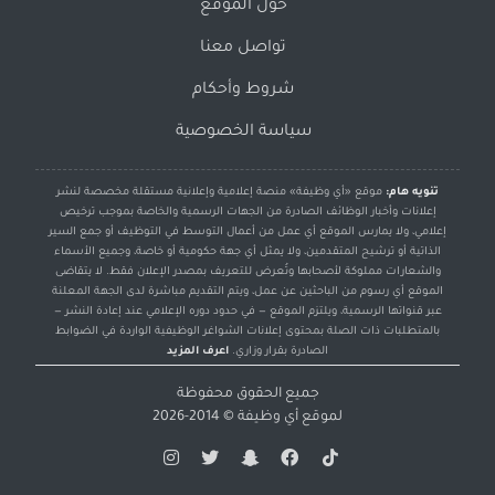
حول الموقع
تواصل معنا
شروط وأحكام
سياسة الخصوصية
تنويه هام:
موقع «أي وظيفة» منصة إعلامية وإعلانية مستقلة مخصصة لنشر
إعلانات وأخبار الوظائف الصادرة من الجهات الرسمية والخاصة بموجب ترخيص
إعلامي، ولا يمارس الموقع أي عمل من أعمال التوسط في التوظيف أو جمع السير
الذاتية أو ترشيح المتقدمين، ولا يمثل أي جهة حكومية أو خاصة، وجميع الأسماء
والشعارات مملوكة لأصحابها وتُعرض للتعريف بمصدر الإعلان فقط. لا يتقاضى
الموقع أي رسوم من الباحثين عن عمل، ويتم التقديم مباشرة لدى الجهة المعلنة
عبر قنواتها الرسمية، ويلتزم الموقع — في حدود دوره الإعلامي عند إعادة النشر —
بالمتطلبات ذات الصلة بمحتوى إعلانات الشواغر الوظيفية الواردة في الضوابط
الصادرة بقرار وزاري.
اعرف المزيد
جميع الحقوق محفوظة
لموقع
أي وظيفة
© 2014-2026