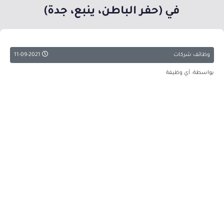
في (حفر الباطن، ينبع، جدة)
وظائف شركات
11-09-2021
بواسطة: أي وظيفة