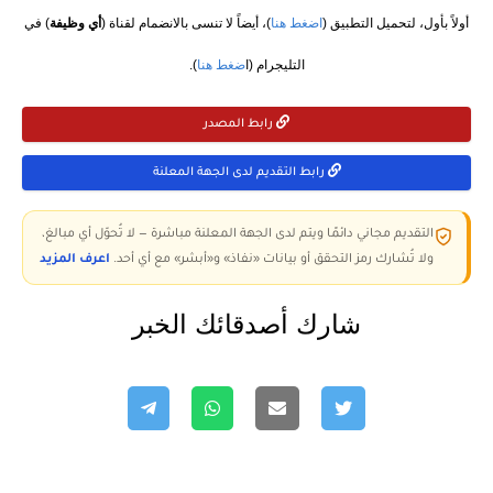
أولاً بأول، لتحميل التطبيق (
اضغط هنا
)، أيضاً لا تنسى بالانضمام لقناة (
أي وظيفة
) في
التليجرام (ا
ضغط هنا
).
رابط المصدر
رابط التقديم لدى الجهة المعلنة
التقديم مجاني دائمًا ويتم لدى الجهة المعلنة مباشرة — لا تُحوّل أي مبالغ،
ولا تُشارك رمز التحقق أو بيانات «نفاذ» و«أبشر» مع أي أحد.
اعرف المزيد
شارك أصدقائك الخبر