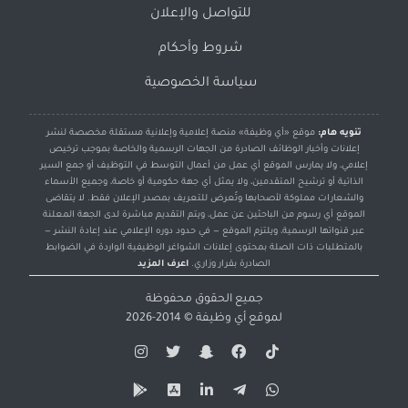
للتواصل والإعلان
شروط وأحكام
سياسة الخصوصية
تنويه هام:
موقع «أي وظيفة» منصة إعلامية وإعلانية مستقلة مخصصة لنشر
إعلانات وأخبار الوظائف الصادرة من الجهات الرسمية والخاصة بموجب ترخيص
إعلامي، ولا يمارس الموقع أي عمل من أعمال التوسط في التوظيف أو جمع السير
الذاتية أو ترشيح المتقدمين، ولا يمثل أي جهة حكومية أو خاصة، وجميع الأسماء
والشعارات مملوكة لأصحابها وتُعرض للتعريف بمصدر الإعلان فقط. لا يتقاضى
الموقع أي رسوم من الباحثين عن عمل، ويتم التقديم مباشرة لدى الجهة المعلنة
عبر قنواتها الرسمية، ويلتزم الموقع — في حدود دوره الإعلامي عند إعادة النشر —
بالمتطلبات ذات الصلة بمحتوى إعلانات الشواغر الوظيفية الواردة في الضوابط
الصادرة بقرار وزاري.
اعرف المزيد
جميع الحقوق محفوظة
لموقع
أي وظيفة
© 2014-2026