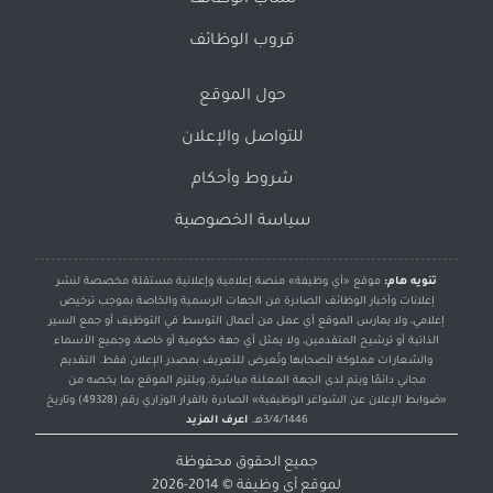
سناب الوظائف
قروب الوظائف
حول الموقع
للتواصل والإعلان
شروط وأحكام
سياسة الخصوصية
تنويه هام:
موقع «أي وظيفة» منصة إعلامية وإعلانية مستقلة مخصصة لنشر
إعلانات وأخبار الوظائف الصادرة من الجهات الرسمية والخاصة بموجب ترخيص
إعلامي، ولا يمارس الموقع أي عمل من أعمال التوسط في التوظيف أو جمع السير
الذاتية أو ترشيح المتقدمين، ولا يمثل أي جهة حكومية أو خاصة، وجميع الأسماء
والشعارات مملوكة لأصحابها وتُعرض للتعريف بمصدر الإعلان فقط. التقديم
مجاني دائمًا ويتم لدى الجهة المعلنة مباشرة، ويلتزم الموقع بما يخصه من
«ضوابط الإعلان عن الشواغر الوظيفية» الصادرة بالقرار الوزاري رقم (49328) وتاريخ
3/4/1446هـ.
اعرف المزيد
جميع الحقوق محفوظة
لموقع
أي وظيفة
© 2014-2026