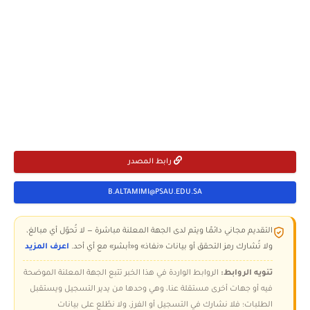
رابط المصدر
B.ALTAMIMI@PSAU.EDU.SA
التقديم مجاني دائمًا ويتم لدى الجهة المعلنة مباشرة — لا تُحوّل أي مبالغ،
ولا تُشارك رمز التحقق أو بيانات «نفاذ» و«أبشر» مع أي أحد.
اعرف المزيد
تنويه الروابط:
الروابط الواردة في هذا الخبر تتبع الجهة المعلنة الموضحة
فيه أو جهات أخرى مستقلة عنا، وهي وحدها من يدير التسجيل ويستقبل
الطلبات؛ فلا نشارك في التسجيل أو الفرز، ولا نطّلع على بيانات