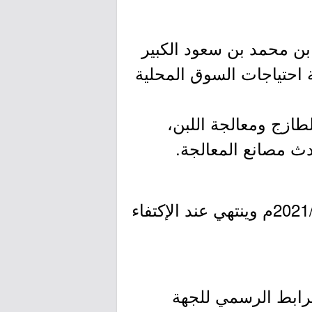
أمير سلطان بن محمد بن سعود الكبير
ية احتياجات السوق المحلية
لطازج ومعالجة اللبن،
ث مصانع المعالجة.
- التقديم مُتاح الآن بدأ اليوم الأربعاء بتاريخ 1443/01/10هـ الموافق 2021/08/18م وينتهي عند الإكتفاء
لرابط الرسمي للجهة