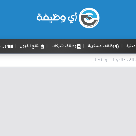
دنية
وظائف عسكرية
وظائف شركات
نتائج القبول
دورات