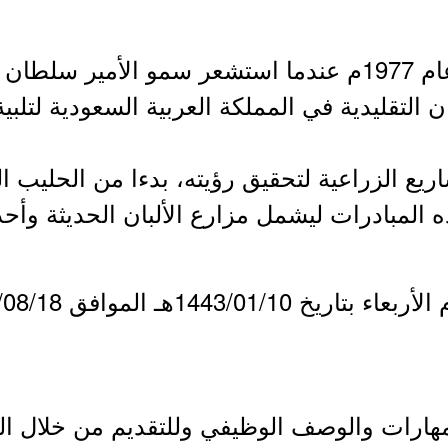
- بدأت قصة المراعي في عام 1977م عندما استشعر سمو ال
ن التقليدية في المملكة العربية السعودية لتلب
ريع الزراعية لتحقيق رؤيته، بدءا من الحليب ا
المبادرات ليشمل مزارع الألبان الحديثة وأحد
مهارات والوصف الوظيفي وللتقديم من خلال ا