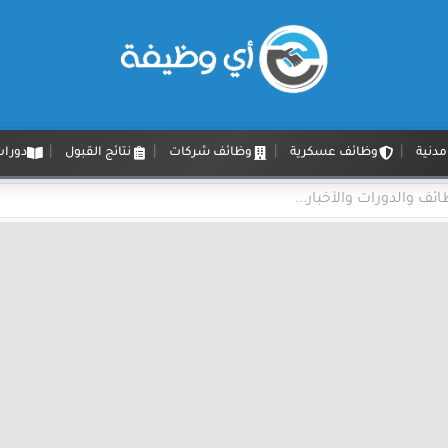
دنية
وظائف عسكرية
وظائف شركات
نتائج القبول
دورات