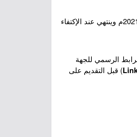
- التقديم مُتاح الآن بدأ اليوم الثلاثاء بتاريخ 1443/01/02هـ الموافق 2021/08/10م وينتهي عند الإكتفاء
لرابط الرسمي للجهة
) قبل التقديم على