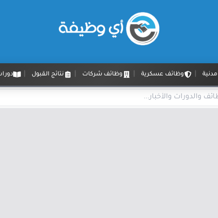
دنية
وظائف عسكرية
وظائف شركات
نتائج القبول
دورات