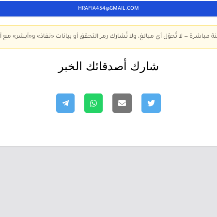
HRAFIA454@GMAIL.COM
ة مباشرة — لا تُحوّل أي مبالغ، ولا تُشارك رمز التحقق أو بيانات «نفاذ» و«أبشر» مع أ
شارك أصدقائك الخبر