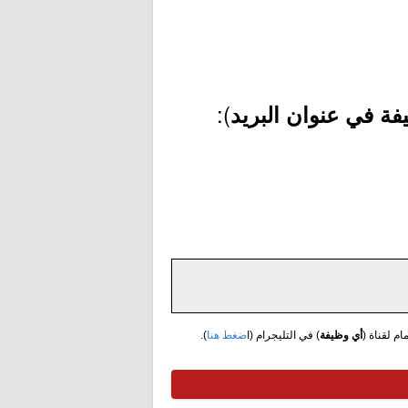
):
ة في عنوان البريد
مام لقناة (
أي وظيفة
) في التليجرام (ا
ضغط هنا
).