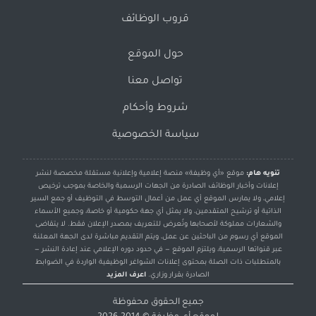
قروب الوظائف
حول الموقع
تواصل معنا
شروط وأحكام
سياسة الخصوصية
تنويه هام:
موقع «أي وظيفة» منصة إعلامية وإعلانية مستقلة مخصصة لنشر
إعلانات وأخبار الوظائف الصادرة من الجهات الرسمية والخاصة بموجب ترخيص
إعلامي، ولا يمارس الموقع أي عمل من أعمال التوسط في التوظيف أو جمع السير
الذاتية أو ترشيح المتقدمين، ولا يمثل أي جهة حكومية أو خاصة، وجميع الأسماء
والشعارات مملوكة لأصحابها وتُعرض للتعريف بمصدر الإعلان فقط. لا يتقاضى
الموقع أي رسوم من الباحثين عن عمل، ويتم التقديم مباشرة لدى الجهة المعلنة
عبر قنواتها الرسمية، ويلتزم الموقع — في حدود دوره الإعلامي عند إعادة النشر —
بالمتطلبات ذات الصلة بمحتوى إعلانات الشواغر الوظيفية الواردة في الضوابط
الصادرة بقرار وزاري.
اعرف المزيد
جميع الحقوق محفوظة