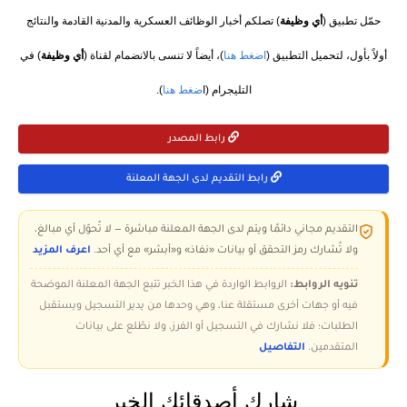
حمّل تطبيق (
أي وظيفة
) تصلكم أخبار الوظائف العسكرية والمدنية القادمة والنتائج
أولاً بأول، لتحميل التطبيق (
اضغط هنا
)، أيضاً لا تنسى بالانضمام لقناة (
أي وظيفة
) في
التليجرام (ا
ضغط هنا
).
رابط المصدر
رابط التقديم لدى الجهة المعلنة
التقديم مجاني دائمًا ويتم لدى الجهة المعلنة مباشرة — لا تُحوّل أي مبالغ،
ولا تُشارك رمز التحقق أو بيانات «نفاذ» و«أبشر» مع أي أحد.
اعرف المزيد
تنويه الروابط:
الروابط الواردة في هذا الخبر تتبع الجهة المعلنة الموضحة
فيه أو جهات أخرى مستقلة عنا، وهي وحدها من يدير التسجيل ويستقبل
الطلبات؛ فلا نشارك في التسجيل أو الفرز، ولا نطّلع على بيانات
المتقدمين.
التفاصيل
شارك أصدقائك الخبر