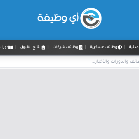
دنية
وظائف عسكرية
وظائف شركات
نتائج القبول
دورات