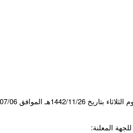
1442/11هـ الموافق 2021/07/06م.
لجهة المعلنة: