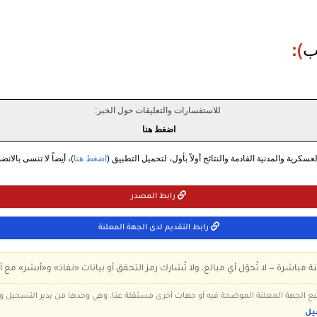
ب
):
للاستفسارات والتعليقات حول الخبر:
اضغط هنا
سكرية والمدنية القادمة والنتائج أولاً بأول، لتحميل التطبيق (
اضغط هنا
)، أيضاً لا تنسى بالانض
رابط المصدر
رابط التقديم لدى الجهة المعلنة
ة مباشرة — لا تُحوّل أي مبالغ، ولا تُشارك رمز التحقق أو بيانات «نفاذ» و«أبشر» مع أ
 تتبع الجهة المعلنة الموضحة فيه أو جهات أخرى مستقلة عنا، وهي وحدها من يدير التسجيل
يل