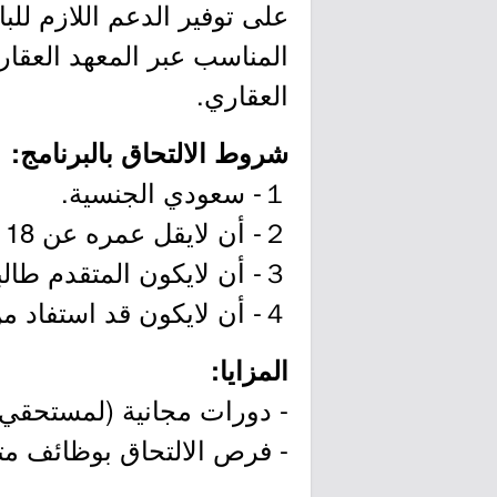
على توفير الدعم اللازم ل
المناسب عبر المعهد العقا
العقاري.
شروط الالتحاق بالبرنامج:
１- سعودي الجنسية.
２- أن لايقل عمره عن 18 سنة، ولايزيد عن 60 سنة.
３- أن لايكون المتقدم طالباً أو موظفاً في القطاع العام أو الخاص، أو يملك سجلاً تجارياً.
４- أن لايكون قد استفاد من برنامج (توطين) سابقاً.
المزايا:
- دورات مجانية (لمستحقي ب
- فرص الالتحاق بوظائف م