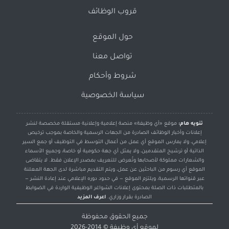
قروب الوظائف
حول الموقع
تواصل معنا
شروط وأحكام
سياسة الخصوصية
تنويه هام:
موقع «أي وظيفة» منصة إعلامية وإعلانية مستقلة مخصصة لنشر
إعلانات وأخبار الوظائف الصادرة من الجهات الرسمية والخاصة بموجب ترخيص
إعلامي، ولا يمارس الموقع أي عمل من أعمال التوسط في التوظيف أو جمع السير
الذاتية أو ترشيح المتقدمين، ولا يمثل أي جهة حكومية أو خاصة، وجميع الأسماء
والشعارات مملوكة لأصحابها وتُعرض للتعريف بمصدر الإعلان فقط. لا يتقاضى
الموقع أي رسوم من الباحثين عن عمل، ويتم التقديم مباشرة لدى الجهة المعلنة
عبر قنواتها الرسمية، ويلتزم الموقع — في حدود دوره الإعلامي عند إعادة النشر —
بالمتطلبات ذات الصلة بمحتوى إعلانات الشواغر الوظيفية الواردة في الضوابط
الصادرة بقرار وزاري.
اعرف المزيد
جميع الحقوق محفوظة
لموقع
أي وظيفة
© 2014-2026