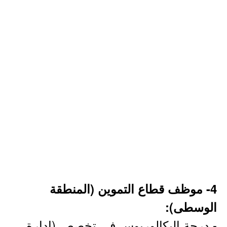
4- موظف قطاع التموين (المنطقة
الوسطى):
- درجة البكالوريوس في تخصص (إدارة