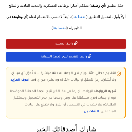
حمّل تطبيق (
أي وظيفة
) تصلكم أخبار الوظائف العسكرية والمدنية القادمة والنتائج
أولاً بأول، لتحميل التطبيق (
اضغط هنا
)، أيضاً لا تنسى بالانضمام لقناة (
أي وظيفة
) في
التليجرام (ا
ضغط هنا
).
رابط المصدر
رابط التقديم لدى الجهة المعلنة
التقديم مجاني دائمًا ويتم لدى الجهة المعلنة مباشرة — لا تُحوّل أي مبالغ،
ولا تُشارك رمز التحقق أو بيانات «نفاذ» و«أبشر» مع أي أحد.
اعرف المزيد
تنويه الروابط:
الروابط الواردة في هذا الخبر تتبع الجهة المعلنة الموضحة
فيه أو جهات أخرى مستقلة عنا، وهي وحدها من يدير التسجيل ويستقبل
الطلبات؛ فلا نشارك في التسجيل أو الفرز، ولا نطّلع على بيانات
المتقدمين.
التفاصيل
شارك أصدقائك الخبر