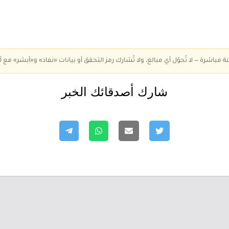
ة مباشرة — لا تُحوّل أي مبالغ، ولا تُشارك رمز التحقق أو بيانات «نفاذ» و«أبشر» مع أ
شارك أصدقائك الخبر