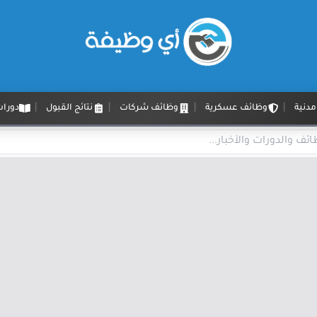
دنية
وظائف عسكرية
وظائف شركات
نتائج القبول
دورات