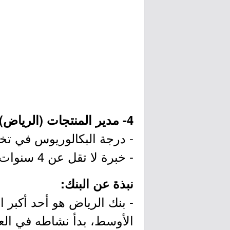
4- مدير المنتجات (الرياض):
- درجة البكالوريوس في تخصص
- خبرة لا تقل عن 4 سنوات في القطاع المصرفي.
نبذة عن البنك:
- بنك الرياض هو أحد أكبر 
الأوسط، بدأ نشاطه في العام 1957م، ويبلغ رأس المال 30 مليار ريال