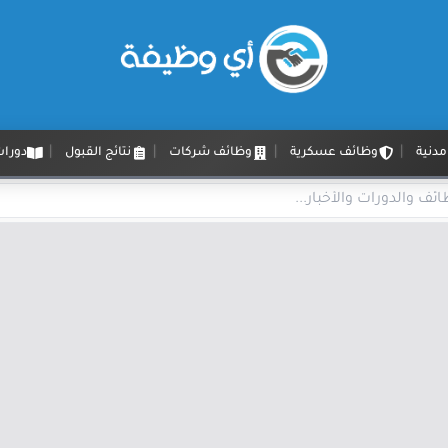
دنية
وظائف عسكرية
وظائف شركات
نتائج القبول
دورات