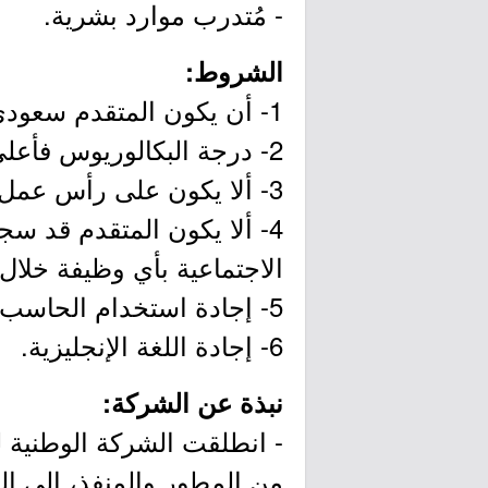
- مُتدرب موارد بشرية.
الشروط:
1- أن يكون المتقدم سعودي الجنسية.
2- درجة البكالوريوس فأعلى في تخصص (الموارد البشرية) أو ما يعادلها.
3- ألا يكون على رأس عمل سواءً في القطاع العام أو الخاص.
4- ألا يكون المتقدم قد سج
الاجتماعية بأي وظيفة خلال الأشهر الـ (6)
5- إجادة استخدام الحاسب الآلي وخصوصاً برامج شركة مايكروسوفت (أوفيس).
6- إجادة اللغة الإنجليزية.
نبذة عن الشركة:
- انطلقت الشركة الوطنية ل
من المطور والمنفذ، إلى الم