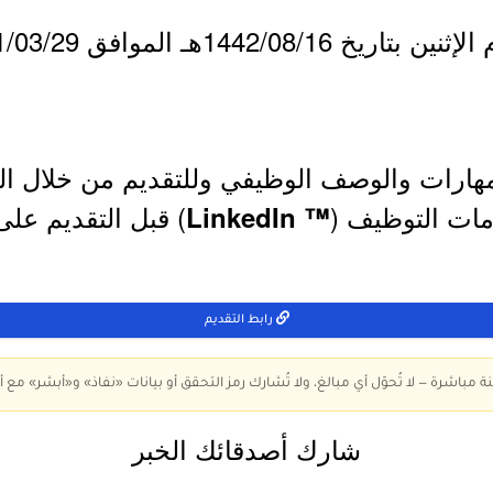
هارات والوصف الوظيفي وللتقديم من خلال الر
مات التوظيف (
) قبل التقديم على
™ LinkedIn
رابط التقديم
ة مباشرة — لا تُحوّل أي مبالغ، ولا تُشارك رمز التحقق أو بيانات «نفاذ» و«أبشر» مع أ
شارك أصدقائك الخبر