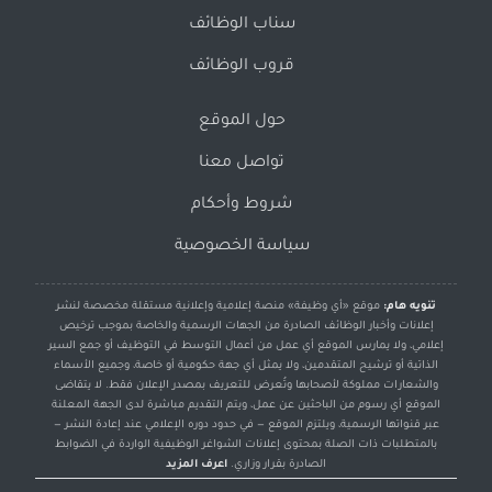
سناب الوظائف
قروب الوظائف
حول الموقع
تواصل معنا
شروط وأحكام
سياسة الخصوصية
تنويه هام:
موقع «أي وظيفة» منصة إعلامية وإعلانية مستقلة مخصصة لنشر
إعلانات وأخبار الوظائف الصادرة من الجهات الرسمية والخاصة بموجب ترخيص
إعلامي، ولا يمارس الموقع أي عمل من أعمال التوسط في التوظيف أو جمع السير
الذاتية أو ترشيح المتقدمين، ولا يمثل أي جهة حكومية أو خاصة، وجميع الأسماء
والشعارات مملوكة لأصحابها وتُعرض للتعريف بمصدر الإعلان فقط. لا يتقاضى
الموقع أي رسوم من الباحثين عن عمل، ويتم التقديم مباشرة لدى الجهة المعلنة
عبر قنواتها الرسمية، ويلتزم الموقع — في حدود دوره الإعلامي عند إعادة النشر —
بالمتطلبات ذات الصلة بمحتوى إعلانات الشواغر الوظيفية الواردة في الضوابط
الصادرة بقرار وزاري.
اعرف المزيد