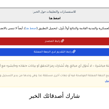
للاستفسارات والتعليقات حول الخبر:
اضغط هنا
سكرية والمدنية القادمة والنتائج أولاً بأول، لتحميل التطبيق (
اضغط هنا
)، أيضاً لا تنسى بالانض
رابط المصدر
رابط التقديم لدى الجهة المعلنة
ة مباشرة — لا تُحوّل أي مبالغ، ولا تُشارك رمز التحقق أو بيانات «نفاذ» و«أبشر» مع أ
 تتبع الجهة المعلنة الموضحة فيه أو جهات أخرى مستقلة عنا، وهي وحدها من يدير التسجيل
يل
شارك أصدقائك الخبر