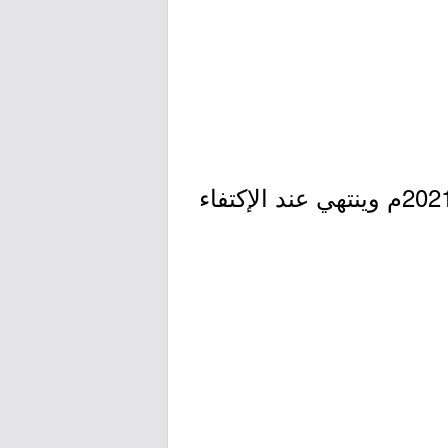
- التقديم مُتاح الآن بدأ اليوم الثلاثاء بتاريخ 1442/11/19هـ الموافق 2021/06/29م وينتهي عند الإكتفاء