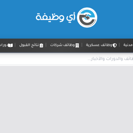
دنية
وظائف عسكرية
وظائف شركات
نتائج القبول
دورات