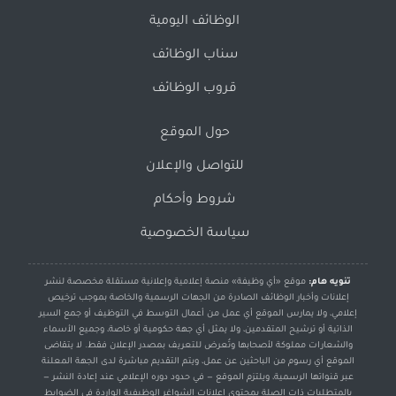
الوظائف اليومية
سناب الوظائف
قروب الوظائف
حول الموقع
للتواصل والإعلان
شروط وأحكام
سياسة الخصوصية
تنويه هام:
موقع «أي وظيفة» منصة إعلامية وإعلانية مستقلة مخصصة لنشر
إعلانات وأخبار الوظائف الصادرة من الجهات الرسمية والخاصة بموجب ترخيص
إعلامي، ولا يمارس الموقع أي عمل من أعمال التوسط في التوظيف أو جمع السير
الذاتية أو ترشيح المتقدمين، ولا يمثل أي جهة حكومية أو خاصة، وجميع الأسماء
والشعارات مملوكة لأصحابها وتُعرض للتعريف بمصدر الإعلان فقط. لا يتقاضى
الموقع أي رسوم من الباحثين عن عمل، ويتم التقديم مباشرة لدى الجهة المعلنة
عبر قنواتها الرسمية، ويلتزم الموقع — في حدود دوره الإعلامي عند إعادة النشر —
بالمتطلبات ذات الصلة بمحتوى إعلانات الشواغر الوظيفية الواردة في الضوابط