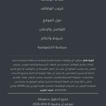
سناب الوظائف
قروب الوظائف
حول الموقع
للتواصل والإعلان
شروط وأحكام
سياسة الخصوصية
تنويه هام:
موقع «أي وظيفة» منصة إعلامية وإعلانية مستقلة مخصصة لنشر
إعلانات وأخبار الوظائف الصادرة من الجهات الرسمية والخاصة بموجب ترخيص
إعلامي، ولا يمارس الموقع أي عمل من أعمال التوسط في التوظيف أو جمع السير
الذاتية أو ترشيح المتقدمين، ولا يمثل أي جهة حكومية أو خاصة، وجميع الأسماء
والشعارات مملوكة لأصحابها وتُعرض للتعريف بمصدر الإعلان فقط. التقديم
مجاني دائمًا ويتم لدى الجهة المعلنة مباشرة، ويلتزم الموقع بما يخصه من
«ضوابط الإعلان عن الشواغر الوظيفية» الصادرة بالقرار الوزاري رقم (49328) وتاريخ
3/4/1446هـ.
اعرف المزيد
جميع الحقوق محفوظة
لموقع
أي وظيفة
© 2014-2026