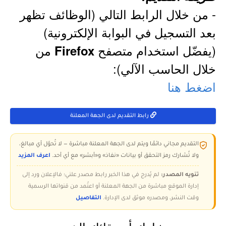
- من خلال الرابط التالي (الوظائف تظهر
بعد التسجيل في البوابة الإلكترونية)
(يفضّل استخدام متصفح
من
Firefox
خلال الحاسب الآلي):
اضغط هنا
رابط التقديم لدى الجهة المعلنة
التقديم مجاني دائمًا ويتم لدى الجهة المعلنة مباشرة — لا تُحوّل أي مبالغ،
ولا تُشارك رمز التحقق أو بيانات «نفاذ» و«أبشر» مع أي أحد.
اعرف المزيد
تنويه المصدر:
لم يُدرج في هذا الخبر رابط مصدر علني؛ فالإعلان ورد إلى
إدارة الموقع مباشرة من الجهة المعلنة أو اعتُمد من قنواتها الرسمية
وقت النشر، ومصدره موثق لدى الإدارة.
التفاصيل