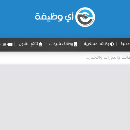
دنية
وظائف عسكرية
وظائف شركات
نتائج القبول
دورات