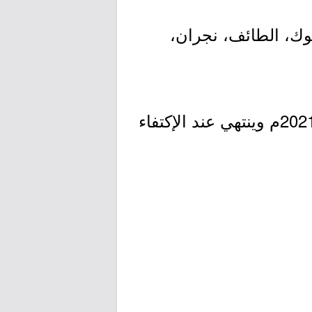
وك، الطائف، نجران،
- التقديم مُتاح الآن بدأ اليوم الثلاثاء بتاريخ 1442/11/12هـ الموافق 2021/06/22م وينتهي عند الإكتفاء