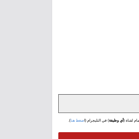
مام لقناة (
أي وظيفة
) في التليجرام (ا
ضغط هنا
).